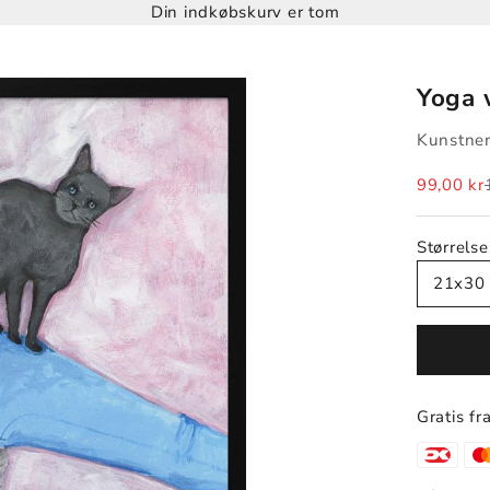
Din indkøbskurv er tom
Yoga 
Kunstner
Salgspris
99,00 kr
Størrelse
21x30
Gratis fr