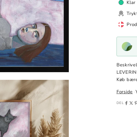
Klar til
Trykt på
Produc
Beskrive
LEVERI
Køb bære
Forside
DEL