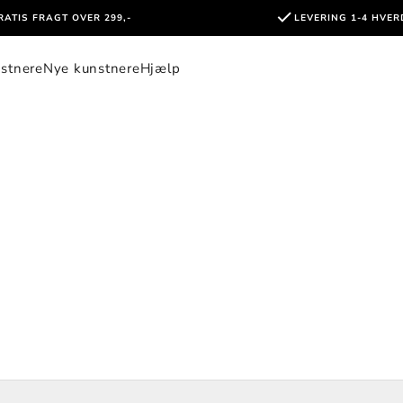
RATIS FRAGT OVER 299,-
LEVERING 1-4 HVE
stnere
Nye kunstnere
Hjælp