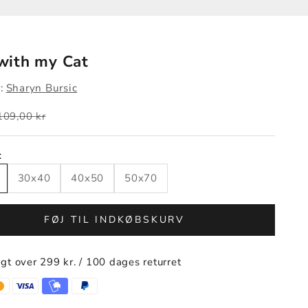
with my Cat
:
Sharyn Bursic
Normalpris
109,00 kr
:
30x40
40x50
50x70
FØJ TIL INDKØBSKURV
agt over 299 kr. / 100 dages returret