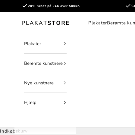
Spring til indhold
20% rabat på køb over 500kr.
G
PlakatStore
Plakater
Berømte kun
Plakater
Berømte kunstnere
Nye kunstnere
Hjælp
Indkøbskurv