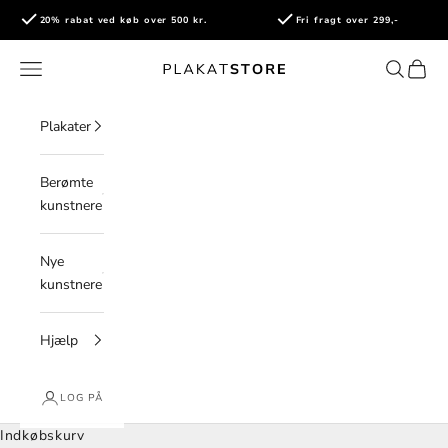
Spring til indhold
20% rabat ved køb over 500 kr.
Fri fragt over 299,-
PlakatStore
Åbn navigationsmenu
Åbn søge
Åbn i
Plakater
Berømte
kunstnere
Nye
kunstnere
Hjælp
LOG PÅ
Indkøbskurv