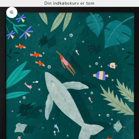
Din indkøbskurv er tom
Zoom