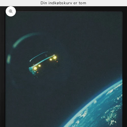
Din indkøbskurv er tom
Zoom