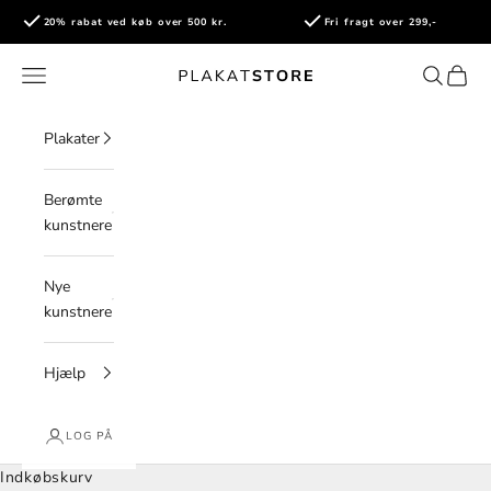
Spring til indhold
20% rabat ved køb over 500 kr.
Fri fragt over 299,-
PlakatStore
Åbn navigationsmenu
Åbn søge
Åbn i
Plakater
Berømte
kunstnere
Nye
kunstnere
Hjælp
LOG PÅ
Indkøbskurv