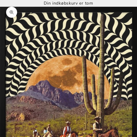
Din indkøbskurv er tom
Zoom