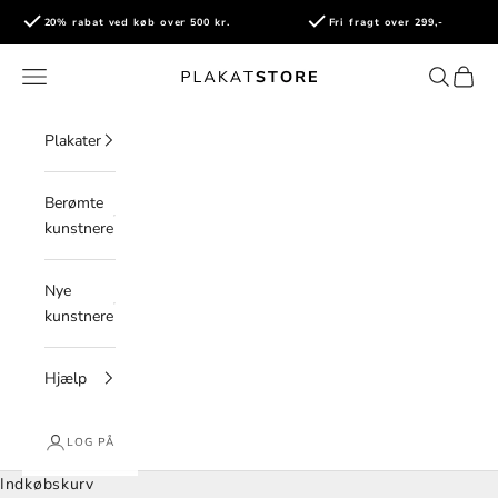
Spring til indhold
20% rabat ved køb over 500 kr.
Fri fragt over 299,-
PlakatStore
Åbn navigationsmenu
Åbn søge
Åbn i
Plakater
Berømte
kunstnere
Nye
kunstnere
Hjælp
LOG PÅ
Indkøbskurv