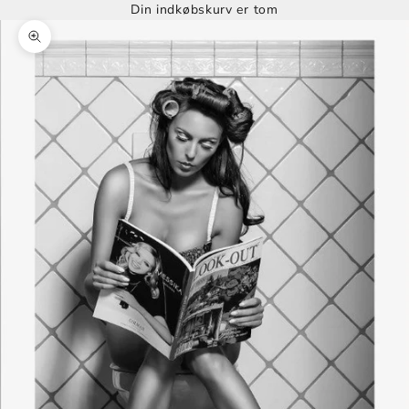
Din indkøbskurv er tom
Zoom