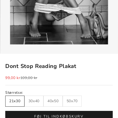
Dont Stop Reading Plakat
Salgspris
Normalpris
99,00 kr
109,00 kr
Størrelse:
21x30
30x40
40x50
50x70
FØJ TIL INDKØBSKURV