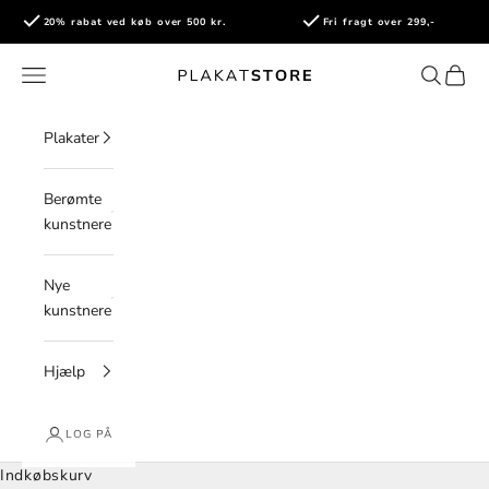
Spring til indhold
20% rabat ved køb over 500 kr.
Fri fragt over 299,-
PlakatStore
Åbn navigationsmenu
Åbn søge
Åbn i
Plakater
Berømte
kunstnere
Nye
kunstnere
Hjælp
LOG PÅ
Indkøbskurv