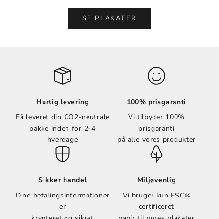
Vælg muligheder
SE PLAKATER
Hurtig levering
100% prisgaranti
Få leveret din CO2-neutrale
Vi tilbyder 100%
pakke inden for 2-4
prisgaranti
hverdage
på alle vores produkter
Sikker handel
Miljøvenlig
Dine betalingsinformationer
Vi bruger kun FSC®
er
certificeret
krypteret og sikret
papir til vores plakater