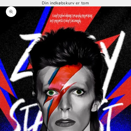
Din indkøbskurv er tom
Zoom