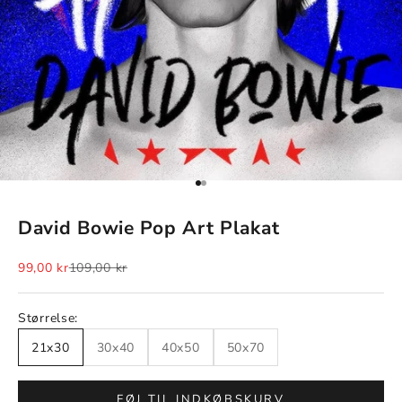
Gå til element 1
Gå til element 2
David Bowie Pop Art Plakat
Salgspris
Normalpris
99,00 kr
109,00 kr
Størrelse:
21x30
30x40
40x50
50x70
FØJ TIL INDKØBSKURV