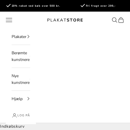
Spring til indhold
20% rabat ved køb over 500 kr.
Fri fragt over 299,-
PlakatStore
Åbn navigationsmenu
Åbn søge
Åbn i
Plakater
Berømte
kunstnere
Nye
kunstnere
Hjælp
LOG PÅ
Indkøbskurv