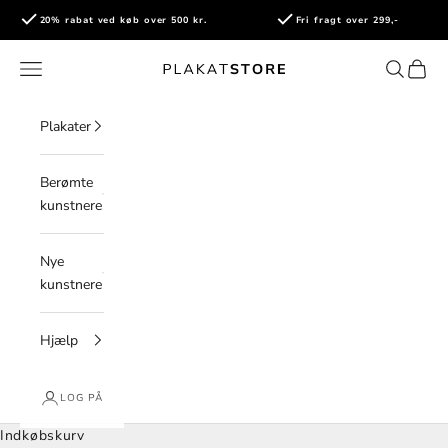
Spring til indhold
20% rabat ved køb over 500 kr.
Fri fragt over 299,-
PlakatStore
Åbn navigationsmenu
Åbn søge
Åbn i
Plakater
Berømte
kunstnere
Nye
kunstnere
Hjælp
LOG PÅ
Indkøbskurv