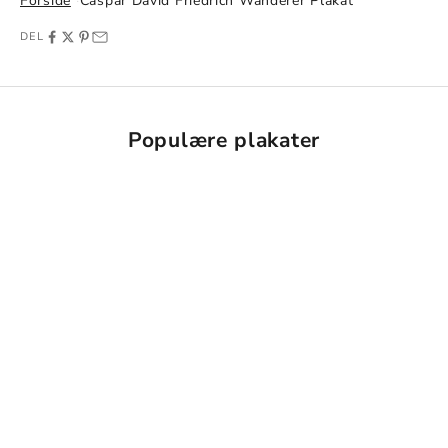
Forside
Caspar David Friedrich Wanderer Plakat
DEL
Populære plakater