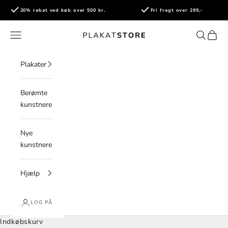
Spring til indhold
20% rabat ved køb over 500 kr.
Fri fragt over 299,-
PlakatStore
Åbn navigationsmenu
Åbn søge
Åbn i
Plakater
Berømte
kunstnere
Nye
kunstnere
Hjælp
LOG PÅ
Indkøbskurv