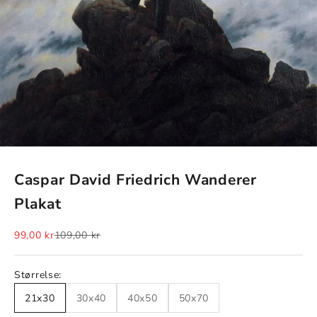
Caspar David Friedrich Wanderer
Plakat
Salgspris
Normalpris
99,00 kr
109,00 kr
Størrelse:
21x30
30x40
40x50
50x70