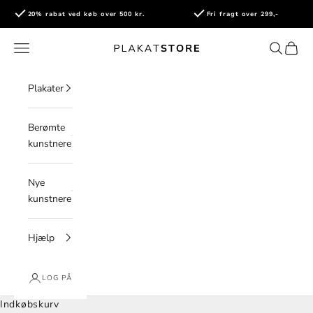
Spring til indhold
20% rabat ved køb over 500 kr.
Fri fragt over 299,-
PlakatStore
Åbn navigationsmenu
Åbn søge
Åbn i
Plakater
Berømte
kunstnere
Nye
kunstnere
Hjælp
LOG PÅ
Indkøbskurv