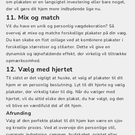
om plakaten er en langsigtet investering eller bare noget,
der vil gøre dit hjem mere indbydende lige nu.
11. Mix og match
Vil du have en unik og personlig vægdekoration? Så
overvej at mixe og matche forskellige plakater på din væg.
Du kan skabe en flot collage ved at kombinere plakater i
forskellige størrelser og stilarter. Dette vil give en
dynamisk og iøjnefaldende effekt, der virkelig vil tiltrække
opmærksomhed.
12. Vælg med hjertet
Til sidst er det vigtigt at huske, at valg af plakater til dit
hjem er en personlig beslutning. Lyt til dit hjerte og vælg
plakater, der virkelig taler til dig. Når du vælger med
hjertet, vil du altid elske den plakat, du har valgt, og den
vil blive en værdifuld del af dit hjem.
Afrunding
Valg af den perfekte plakat til dit hjem kan være en sjov
og kreativ proces. Ved at overveje din personlige stil,
rummets indretning, rammen, budskabet, printet eller