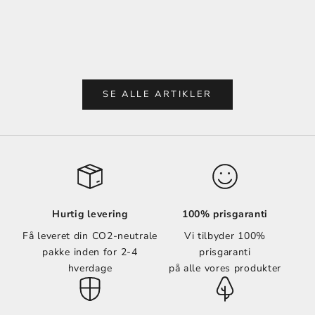
hjem et personligt præg og skabe en hyggelig
hjem et p
atmosfære. Men ved at vælge bæredygtige
atmosfær
løsninger kan du ikke kun skabe et smukt rum,
løsninger
men også bidrage ti...
men også 
SE ALLE ARTIKLER
Hurtig levering
100% prisgaranti
Få leveret din CO2-neutrale
Vi tilbyder 100%
pakke inden for 2-4
prisgaranti
hverdage
på alle vores produkter