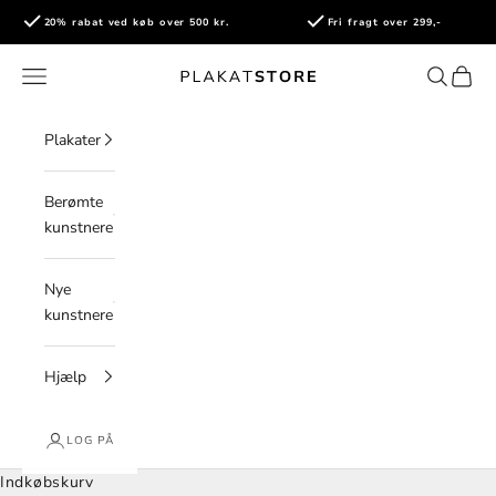
Spring til indhold
20% rabat ved køb over 500 kr.
Fri fragt over 299,-
PlakatStore
Åbn navigationsmenu
Åbn søge
Åbn i
Plakater
Berømte
kunstnere
Nye
kunstnere
Hjælp
LOG PÅ
Indkøbskurv