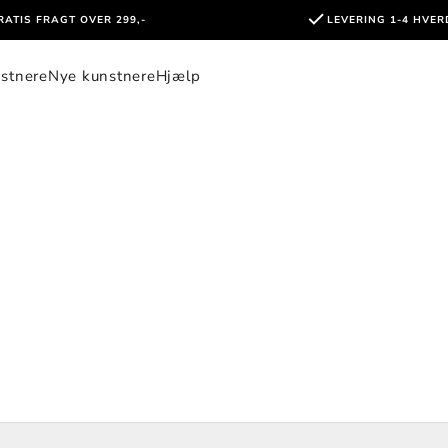
RATIS FRAGT OVER 299,-
LEVERING 1-4 HVE
stnere
Nye kunstnere
Hjælp