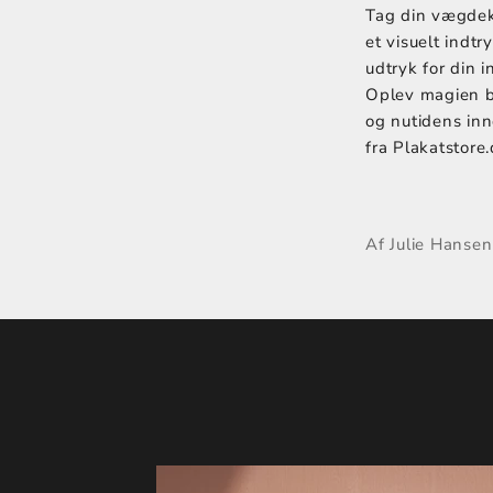
Tag din vægdeko
et visuelt indtr
udtryk for din in
Oplev magien ba
og nutidens inn
fra Plakatstore.
Af Julie Hansen