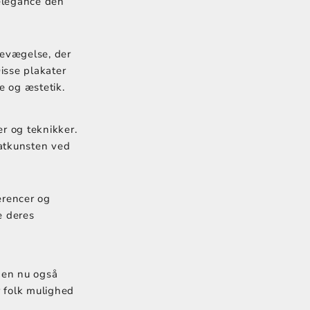
 elegance den
bevægelse, der
isse plakater
e og æstetik.
r og teknikker.
atkunsten ved
erencer og
e deres
 den nu også
r folk mulighed