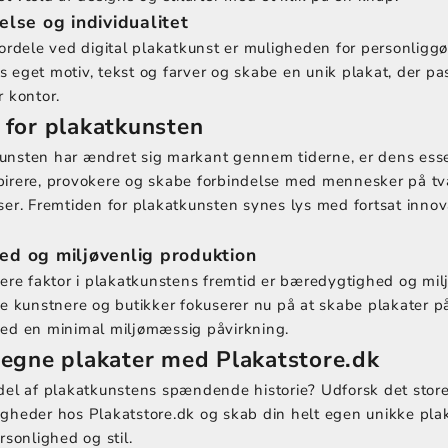
else og individualitet
fordele ved digital plakatkunst er muligheden for personligg
 eget motiv, tekst og farver og skabe en unik plakat, der pas
r kontor.
 for plakatkunsten
unsten har ændret sig markant gennem tiderne, er dens ess
pirere, provokere og skabe forbindelse med mennesker på tv
ser. Fremtiden for plakatkunsten synes lys med fortsat innov
d og miljøvenlig produktion
gere faktor i plakatkunstens fremtid er bæredygtighed og mil
re kunstnere og butikker fokuserer nu på at skabe plakater 
med en minimal miljømæssig påvirkning.
 egne plakater med Plakatstore.dk
del af plakatkunstens spændende historie? Udforsk det store
gheder hos Plakatstore.dk og skab din helt egen unikke plak
rsonlighed og stil.