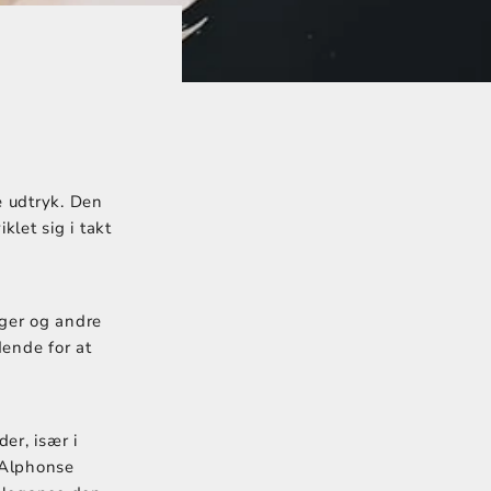
e udtryk. Den
let sig i takt
inger og andre
dende for at
er, især i
 Alphonse