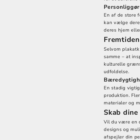
Personliggør
En af de store 
kan vælge deres
deres hjem elle
Fremtiden
Selvom plakatk
samme – at ins
kulturelle græn
udfoldelse.
Bæredygtighe
En stadig vigti
produktion. Fle
materialer og 
Skab dine
Vil du være en 
designs og muli
afspejler din pe