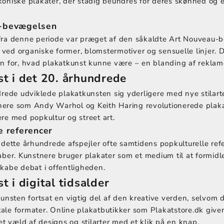
oniske plakater, der stadig beundres for deres skønhed og
-bevægelsen
fra denne periode var præget af den såkaldte Art Nouveau-
ed organiske former, blomstermotiver og sensuelle linjer. D
n for, hvad plakatkunst kunne være – en blanding af reklam
t i det 20. århundrede
drede udviklede plakatkunsten sig yderligere med nye stilarte
ere som Andy Warhol og Keith Haring revolutionerede plak
re med popkultur og street art.
e referencer
 dette århundrede afspejler ofte samtidens popkulturelle ref
aber. Kunstnere bruger plakater som et medium til at formidl
kabe debat i offentligheden.
t i digital tidsalder
kunsten fortsat en vigtig del af den kreative verden, selvom
gitale formater. Online plakatbutikker som Plakatstore.dk give
et væld af designs og stilarter med et klik på en knap.