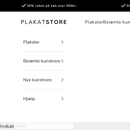
Spring til indhold
20% rabat på køb over 500kr.
G
PlakatStore
Plakater
Berømte kun
Plakater
Berømte kunstnere
Nye kunstnere
Hjælp
Indkøbskurv