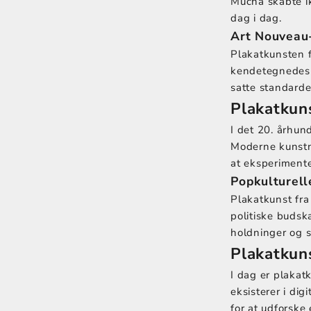
Mucha skabte ik
dag i dag.
Art Nouveau
Plakatkunsten 
kendetegnedes v
satte standarde
Plakatkuns
I det 20. århun
Moderne kunstn
at eksperimente
Popkulturell
Plakatkunst fra
politiske budsk
holdninger og s
Plakatkuns
I dag er plakat
eksisterer i di
for at udforske 