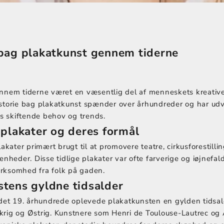
 bag plakatkunst gennem tiderne
ennem tiderne været en væsentlig del af menneskets kreativ
storie bag plakatkunst spænder over århundreder og har udvik
 skiftende behov og trends.
 plakater og deres formål
lakater primært brugt til at promovere teatre, cirkusforestill
enheder. Disse tidlige plakater var ofte farverige og iøjnefal
rksomhed fra folk på gaden.
stens gyldne tidsalder
 det 19. århundrede oplevede plakatkunsten en gylden tidsald
krig og Østrig. Kunstnere som Henri de Toulouse-Lautrec og