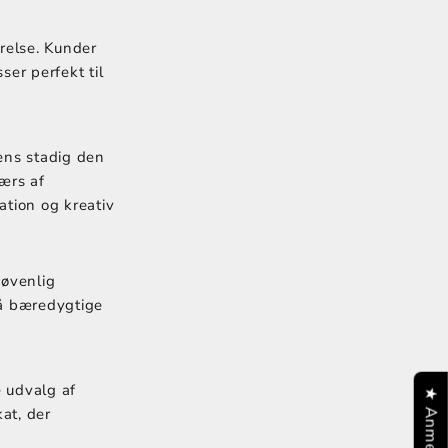
ørelse. Kunder
ser perfekt til
ens stadig den
ærs af
ation og kreativ
jøvenlig
på bæredygtige
 udvalg af
at, der