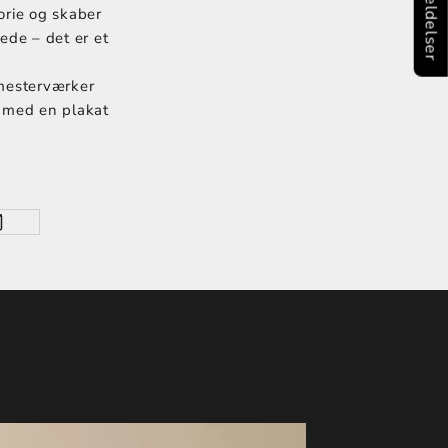
★ Anmeldelser
orie og skaber
lede – det er et
 mesterværker
e med en plakat