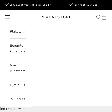
Spring til indhold
20% rabat ved køb over 500 kr.
Fri fragt over 299,-
PlakatStore
Åbn navigationsmenu
Åbn søge
Åbn i
Plakater
Berømte
kunstnere
Nye
kunstnere
Hjælp
LOG PÅ
Indkøbskurv