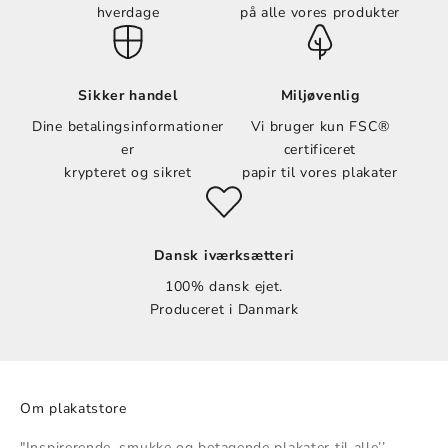
hverdage
på alle vores produkter
Sikker handel
Miljøvenlig
Dine betalingsinformationer
Vi bruger kun FSC®
er
certificeret
krypteret og sikret
papir til vores plakater
Dansk iværksætteri
100% dansk ejet.
Produceret i Danmark
Om plakatstore
"Inspirerende, smukke og betagende plakater til alle’’