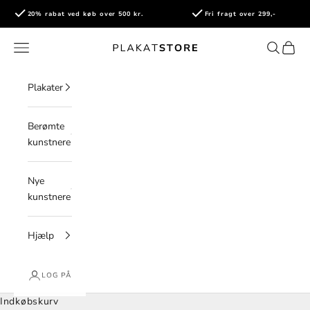
Spring til indhold
20% rabat ved køb over 500 kr.
Fri fragt over 299,-
PlakatStore
Åbn navigationsmenu
Åbn søge
Åbn i
Plakater
Berømte
kunstnere
Nye
kunstnere
Hjælp
LOG PÅ
Indkøbskurv