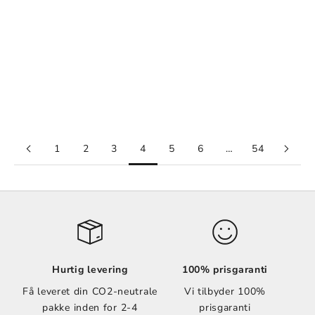
Vælg muligheder
Vælg muligheder
Honey Moon II
Gold Black Abstract
Salgspris
Normalpris
Salgspris
Normalpris
Fra 99,00 kr
109,00 kr
Fra 99,00 kr
109,00 kr
1
2
3
4
5
6
…
54
Hurtig levering
100% prisgaranti
Få leveret din CO2-neutrale
Vi tilbyder 100%
pakke inden for 2-4
prisgaranti